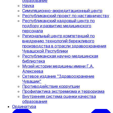
образование
Наука
Симуляционно-аккредитационный центр
Республиканский проект по наставничеству
Республиканский кадровый центр по
подбору и развитию медицинского
персонала
Региональный центр компетенций по
внедрению технологий бережливого
производства в отрасли здравоохранения
Чувашской Республики
Республиканская научно-медицинская
библиотека
Музей истории медицины имени Г.А.
Алексеева
Сетевое издание "Здравоохранение
Чувашии"
Противодействие коррупции
Профилактика экстремизма и терроризма
Внутренняя система оценки качества
образования
Ординатура