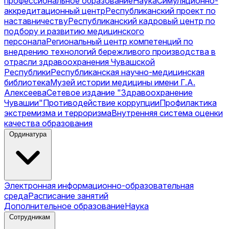
профессиональное образование
Наука
Симуляционно-
аккредитационный центр
Республиканский проект по
наставничеству
Республиканский кадровый центр по
подбору и развитию медицинского
персонала
Региональный центр компетенций по
внедрению технологий бережливого производства в
отрасли здравоохранения Чувашской
Республики
Республиканская научно-медицинская
библиотека
Музей истории медицины имени Г.А.
Алексеева
Сетевое издание "Здравоохранение
Чувашии"
Противодействие коррупции
Профилактика
экстремизма и терроризма
Внутренняя система оценки
качества образования
Ординатура
Электронная информационно-образовательная
среда
Расписание занятий
Дополнительное образование
Наука
Сотрудникам