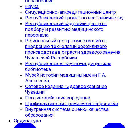
образование
Наука
Симуляционно-аккредитационный центр
Республиканский проект по наставничеству
Республиканский кадровый центр по
подбору и развитию медицинского
персонала
Региональный центр компетенций по
внедрению технологий бережливого
производства в отрасли здравоохранения
Чувашской Республики
Республиканская научно-медицинская
библиотека
Музей истории медицины имени Г.А.
Алексеева
Сетевое издание "Здравоохранение
Чувашии"
Противодействие коррупции
Профилактика экстремизма и терроризма
Внутренняя система оценки качества
образования
Ординатура