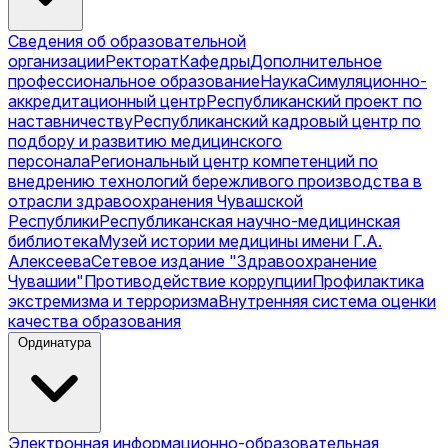
Сведения об образовательной
организации
Ректорат
Кафедры
Дополнительное
профессиональное образование
Наука
Симуляционно-
аккредитационный центр
Республиканский проект по
наставничеству
Республиканский кадровый центр по
подбору и развитию медицинского
персонала
Региональный центр компетенций по
внедрению технологий бережливого производства в
отрасли здравоохранения Чувашской
Республики
Республиканская научно-медицинская
библиотека
Музей истории медицины имени Г.А.
Алексеева
Сетевое издание "Здравоохранение
Чувашии"
Противодействие коррупции
Профилактика
экстремизма и терроризма
Внутренняя система оценки
качества образования
Ординатура
Электронная информационно-образовательная