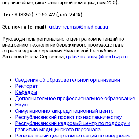
первичной медико-санитарной помощи», пом.250).
Тел:
8 (8352) 70 92 42 (доб. 241#)
Эл. почта (e-mail):
giduv-rcpmsp@med.cap.ru
Руководитель регионального центра компетенций по
внедрению технологий бережливого производства в
отрасли здравоохранения Чувашской Республики,
Антонова Елена Сергеевна,
giduv-nrcpmsp@med.cap.ru
.
Сведения об образовательной организации
Ректорат
Кафедры
Дополнительное профессиональное образование
Наука
Симуляционно-аккредитационный центр
Республиканский проект по наставничеству
Республиканский кадровый центр по подбору и
развитию медицинского персонала
Региональный центр компетенций по внедрению