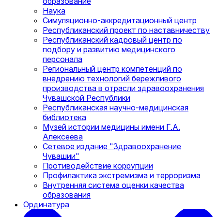
образование
Наука
Симуляционно-аккредитационный центр
Республиканский проект по наставничеству
Республиканский кадровый центр по
подбору и развитию медицинского
персонала
Региональный центр компетенций по
внедрению технологий бережливого
производства в отрасли здравоохранения
Чувашской Республики
Республиканская научно-медицинская
библиотека
Музей истории медицины имени Г.А.
Алексеева
Сетевое издание "Здравоохранение
Чувашии"
Противодействие коррупции
Профилактика экстремизма и терроризма
Внутренняя система оценки качества
образования
Ординатура