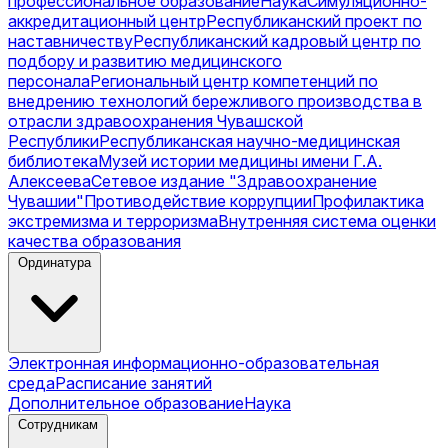
профессиональное образование
Наука
Симуляционно-
аккредитационный центр
Республиканский проект по
наставничеству
Республиканский кадровый центр по
подбору и развитию медицинского
персонала
Региональный центр компетенций по
внедрению технологий бережливого производства в
отрасли здравоохранения Чувашской
Республики
Республиканская научно-медицинская
библиотека
Музей истории медицины имени Г.А.
Алексеева
Сетевое издание "Здравоохранение
Чувашии"
Противодействие коррупции
Профилактика
экстремизма и терроризма
Внутренняя система оценки
качества образования
Ординатура
Электронная информационно-образовательная
среда
Расписание занятий
Дополнительное образование
Наука
Сотрудникам