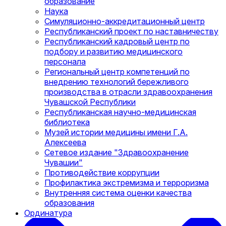
образование
Наука
Симуляционно-аккредитационный центр
Республиканский проект по наставничеству
Республиканский кадровый центр по
подбору и развитию медицинского
персонала
Региональный центр компетенций по
внедрению технологий бережливого
производства в отрасли здравоохранения
Чувашской Республики
Республиканская научно-медицинская
библиотека
Музей истории медицины имени Г.А.
Алексеева
Сетевое издание "Здравоохранение
Чувашии"
Противодействие коррупции
Профилактика экстремизма и терроризма
Внутренняя система оценки качества
образования
Ординатура