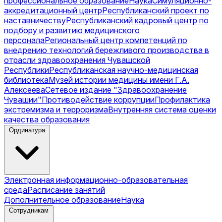
профессиональное образование
Наука
Симуляционно-
аккредитационный центр
Республиканский проект по
наставничеству
Республиканский кадровый центр по
подбору и развитию медицинского
персонала
Региональный центр компетенций по
внедрению технологий бережливого производства в
отрасли здравоохранения Чувашской
Республики
Республиканская научно-медицинская
библиотека
Музей истории медицины имени Г.А.
Алексеева
Сетевое издание "Здравоохранение
Чувашии"
Противодействие коррупции
Профилактика
экстремизма и терроризма
Внутренняя система оценки
качества образования
Ординатура
Электронная информационно-образовательная
среда
Расписание занятий
Дополнительное образование
Наука
Сотрудникам