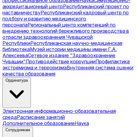
профессиональное образование
Наука
Симуляционно-
аккредитационный центр
Республиканский проект по
наставничеству
Республиканский кадровый центр по
подбору и развитию медицинского
персонала
Региональный центр компетенций по
внедрению технологий бережливого производства в
отрасли здравоохранения Чувашской
Республики
Республиканская научно-медицинская
библиотека
Музей истории медицины имени Г.А.
Алексеева
Сетевое издание "Здравоохранение
Чувашии"
Противодействие коррупции
Профилактика
экстремизма и терроризма
Внутренняя система оценки
качества образования
Ординатура
Электронная информационно-образовательная
среда
Расписание занятий
Дополнительное образование
Наука
Сотрудникам