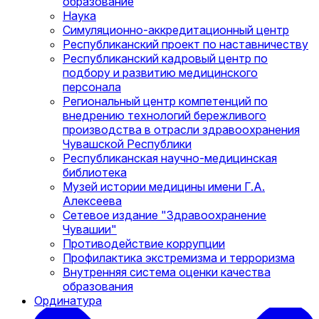
образование
Наука
Симуляционно-аккредитационный центр
Республиканский проект по наставничеству
Республиканский кадровый центр по
подбору и развитию медицинского
персонала
Региональный центр компетенций по
внедрению технологий бережливого
производства в отрасли здравоохранения
Чувашской Республики
Республиканская научно-медицинская
библиотека
Музей истории медицины имени Г.А.
Алексеева
Сетевое издание "Здравоохранение
Чувашии"
Противодействие коррупции
Профилактика экстремизма и терроризма
Внутренняя система оценки качества
образования
Ординатура