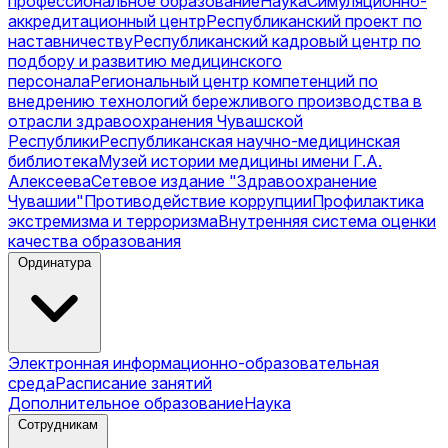
профессиональное образование
Наука
Симуляционно-
аккредитационный центр
Республиканский проект по
наставничеству
Республиканский кадровый центр по
подбору и развитию медицинского
персонала
Региональный центр компетенций по
внедрению технологий бережливого производства в
отрасли здравоохранения Чувашской
Республики
Республиканская научно-медицинская
библиотека
Музей истории медицины имени Г.А.
Алексеева
Сетевое издание "Здравоохранение
Чувашии"
Противодействие коррупции
Профилактика
экстремизма и терроризма
Внутренняя система оценки
качества образования
Ординатура
Электронная информационно-образовательная
среда
Расписание занятий
Дополнительное образование
Наука
Сотрудникам