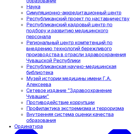
образование
Наука
Симуляционно-аккредитационный центр
Республиканский проект по наставничеству
Республиканский кадровый центр по
подбору и развитию медицинского
персонала
Региональный центр компетенций по
внедрению технологий бережливого
производства в отрасли здравоохранения
Чувашской Республики
Республиканская научно-медицинская
библиотека
Музей истории медицины имени Г.А.
Алексеева
Сетевое издание "Здравоохранение
Чувашии"
Противодействие коррупции
Профилактика экстремизма и терроризма
Внутренняя система оценки качества
образования
Ординатура