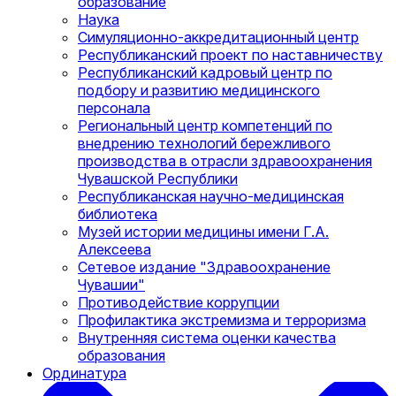
образование
Наука
Симуляционно-аккредитационный центр
Республиканский проект по наставничеству
Республиканский кадровый центр по
подбору и развитию медицинского
персонала
Региональный центр компетенций по
внедрению технологий бережливого
производства в отрасли здравоохранения
Чувашской Республики
Республиканская научно-медицинская
библиотека
Музей истории медицины имени Г.А.
Алексеева
Сетевое издание "Здравоохранение
Чувашии"
Противодействие коррупции
Профилактика экстремизма и терроризма
Внутренняя система оценки качества
образования
Ординатура