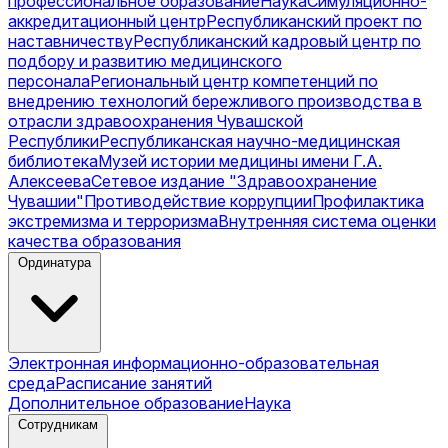
профессиональное образование
Наука
Симуляционно-
аккредитационный центр
Республиканский проект по
наставничеству
Республиканский кадровый центр по
подбору и развитию медицинского
персонала
Региональный центр компетенций по
внедрению технологий бережливого производства в
отрасли здравоохранения Чувашской
Республики
Республиканская научно-медицинская
библиотека
Музей истории медицины имени Г.А.
Алексеева
Сетевое издание "Здравоохранение
Чувашии"
Противодействие коррупции
Профилактика
экстремизма и терроризма
Внутренняя система оценки
качества образования
Ординатура
Электронная информационно-образовательная
среда
Расписание занятий
Дополнительное образование
Наука
Сотрудникам