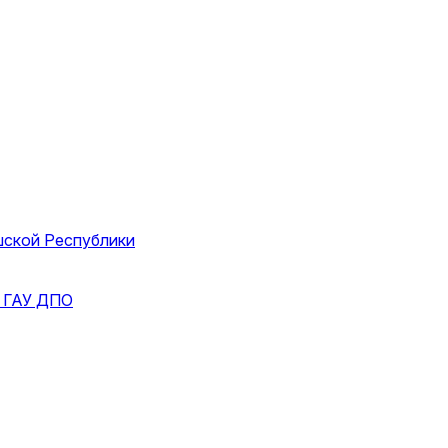
шской Республики
и
ГАУ ДПО