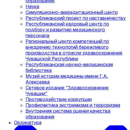
образование
Наука
Симуляционно-аккредитационный центр
Республиканский проект по наставничеству
Республиканский кадровый центр по
подбору и развитию медицинского
персонала
Региональный центр компетенций по
внедрению технологий бережливого
производства в отрасли здравоохранения
Чувашской Республики
Республиканская научно-медицинская
библиотека
Музей истории медицины имени Г.А.
Алексеева
Сетевое издание "Здравоохранение
Чувашии"
Противодействие коррупции
Профилактика экстремизма и терроризма
Внутренняя система оценки качества
образования
Ординатура