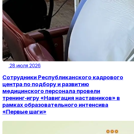
28 июля 2026
Сотрудники Республиканского кадрового
центра по подбору и развитию
медицинского персонала провели
тренинг‑игру «Навигация наставников» в
рамках образовательного интенсива
«Первые шаги»