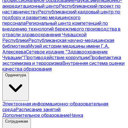
профессиональное образование
Наука
Симуляционно-
аккредитационный центр
Республиканский проект по
наставничеству
Республиканский кадровый центр по
подбору и развитию медицинского
персонала
Региональный центр компетенций по
внедрению технологий бережливого производства в
отрасли здравоохранения Чувашской
Республики
Республиканская научно-медицинская
библиотека
Музей истории медицины имени Г.А.
Алексеева
Сетевое издание "Здравоохранение
Чувашии"
Противодействие коррупции
Профилактика
экстремизма и терроризма
Внутренняя система оценки
качества образования
Ординатура
Электронная информационно-образовательная
среда
Расписание занятий
Дополнительное образование
Наука
Сотрудникам