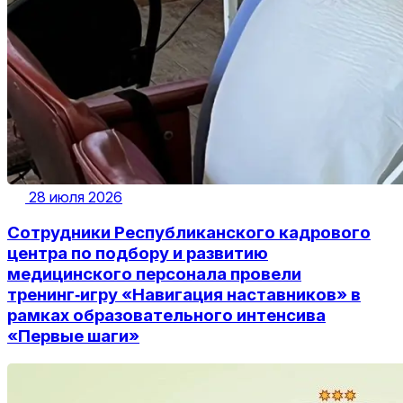
28 июля 2026
Сотрудники Республиканского кадрового
центра по подбору и развитию
медицинского персонала провели
тренинг‑игру «Навигация наставников» в
рамках образовательного интенсива
«Первые шаги»