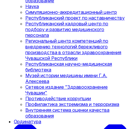
образование
Наука
Симуляционно-аккредитационный центр
Республиканский проект по наставничеству
Республиканский кадровый центр по
подбору и развитию медицинского
персонала
Региональный центр компетенций по
внедрению технологий бережливого
производства в отрасли здравоохранения
Чувашской Республики
Республиканская научно-медицинская
библиотека
Музей истории медицины имени Г.А.
Алексеева
Сетевое издание "Здравоохранение
Чувашии"
Противодействие коррупции
Профилактика экстремизма и терроризма
Внутренняя система оценки качества
образования
Ординатура