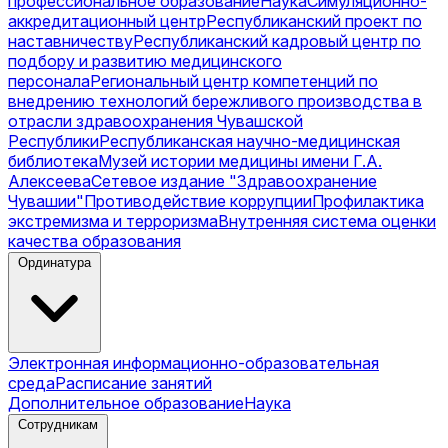
профессиональное образование
Наука
Симуляционно-
аккредитационный центр
Республиканский проект по
наставничеству
Республиканский кадровый центр по
подбору и развитию медицинского
персонала
Региональный центр компетенций по
внедрению технологий бережливого производства в
отрасли здравоохранения Чувашской
Республики
Республиканская научно-медицинская
библиотека
Музей истории медицины имени Г.А.
Алексеева
Сетевое издание "Здравоохранение
Чувашии"
Противодействие коррупции
Профилактика
экстремизма и терроризма
Внутренняя система оценки
качества образования
Ординатура
Электронная информационно-образовательная
среда
Расписание занятий
Дополнительное образование
Наука
Сотрудникам