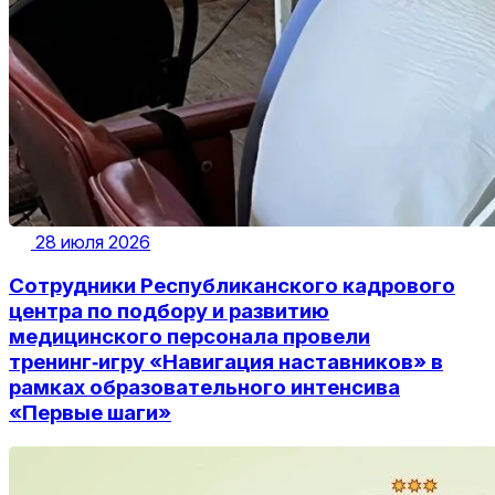
28 июля 2026
Сотрудники Республиканского кадрового
центра по подбору и развитию
медицинского персонала провели
тренинг‑игру «Навигация наставников» в
рамках образовательного интенсива
«Первые шаги»