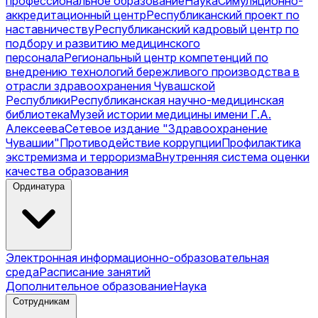
профессиональное образование
Наука
Симуляционно-
аккредитационный центр
Республиканский проект по
наставничеству
Республиканский кадровый центр по
подбору и развитию медицинского
персонала
Региональный центр компетенций по
внедрению технологий бережливого производства в
отрасли здравоохранения Чувашской
Республики
Республиканская научно-медицинская
библиотека
Музей истории медицины имени Г.А.
Алексеева
Сетевое издание "Здравоохранение
Чувашии"
Противодействие коррупции
Профилактика
экстремизма и терроризма
Внутренняя система оценки
качества образования
Ординатура
Электронная информационно-образовательная
среда
Расписание занятий
Дополнительное образование
Наука
Сотрудникам