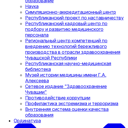
образование
Наука
Симуляционно-аккредитационный центр
Республиканский проект по наставничеству
Республиканский кадровый центр по
подбору и развитию медицинского
персонала
Региональный центр компетенций по
внедрению технологий бережливого
производства в отрасли здравоохранения
Чувашской Республики
Республиканская научно-медицинская
библиотека
Музей истории медицины имени Г.А.
Алексеева
Сетевое издание "Здравоохранение
Чувашии"
Противодействие коррупции
Профилактика экстремизма и терроризма
Внутренняя система оценки качества
образования
Ординатура