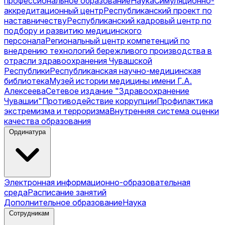
профессиональное образование
Наука
Симуляционно-
аккредитационный центр
Республиканский проект по
наставничеству
Республиканский кадровый центр по
подбору и развитию медицинского
персонала
Региональный центр компетенций по
внедрению технологий бережливого производства в
отрасли здравоохранения Чувашской
Республики
Республиканская научно-медицинская
библиотека
Музей истории медицины имени Г.А.
Алексеева
Сетевое издание "Здравоохранение
Чувашии"
Противодействие коррупции
Профилактика
экстремизма и терроризма
Внутренняя система оценки
качества образования
Ординатура
Электронная информационно-образовательная
среда
Расписание занятий
Дополнительное образование
Наука
Сотрудникам