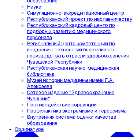
образование
Наука
Симуляционно-аккредитационный центр
Республиканский проект по наставничеству
Республиканский кадровый центр по
подбору и развитию медицинского
персонала
Региональный центр компетенций по
внедрению технологий бережливого
производства в отрасли здравоохранения
Чувашской Республики
Республиканская научно-медицинская
библиотека
Музей истории медицины имени Г.А.
Алексеева
Сетевое издание "Здравоохранение
Чувашии"
Противодействие коррупции
Профилактика экстремизма и терроризма
Внутренняя система оценки качества
образования
Ординатура