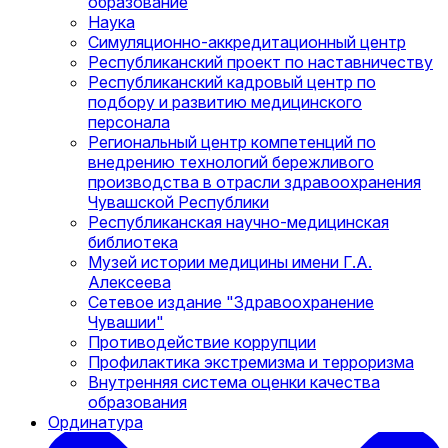
образование
Наука
Симуляционно-аккредитационный центр
Республиканский проект по наставничеству
Республиканский кадровый центр по
подбору и развитию медицинского
персонала
Региональный центр компетенций по
внедрению технологий бережливого
производства в отрасли здравоохранения
Чувашской Республики
Республиканская научно-медицинская
библиотека
Музей истории медицины имени Г.А.
Алексеева
Сетевое издание "Здравоохранение
Чувашии"
Противодействие коррупции
Профилактика экстремизма и терроризма
Внутренняя система оценки качества
образования
Ординатура