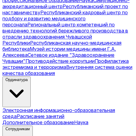
профессиональное образование
Наука
Симуляционно-
аккредитационный центр
Республиканский проект по
наставничеству
Республиканский кадровый центр по
подбору и развитию медицинского
персонала
Региональный центр компетенций по
внедрению технологий бережливого производства в
отрасли здравоохранения Чувашской
Республики
Республиканская научно-медицинская
библиотека
Музей истории медицины имени Г.А.
Алексеева
Сетевое издание "Здравоохранение
Чувашии"
Противодействие коррупции
Профилактика
экстремизма и терроризма
Внутренняя система оценки
качества образования
Ординатура
Электронная информационно-образовательная
среда
Расписание занятий
Дополнительное образование
Наука
Сотрудникам