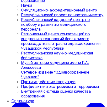
образование
Наука
Симуляционно-аккредитационный центр
Республиканский проект по наставничеству
Республиканский кадровый центр по
подбору и развитию медицинского
персонала
Региональный центр компетенций по
внедрению технологий бережливого
производства в отрасли здравоохранения
Чувашской Республики
Республиканская научно-медицинская
библиотека
Музей истории медицины имени Г.А.
Алексеева
Сетевое издание "Здравоохранение
Чувашии"
Противодействие коррупции
Профилактика экстремизма и терроризма
Внутренняя система оценки качества
образования
Ординатура