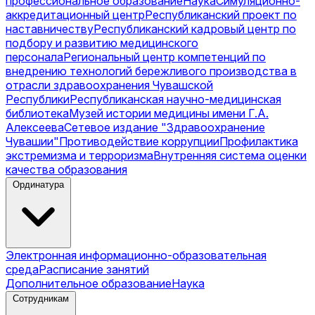
профессиональное образование
Наука
Симуляционно-
аккредитационный центр
Республиканский проект по
наставничеству
Республиканский кадровый центр по
подбору и развитию медицинского
персонала
Региональный центр компетенций по
внедрению технологий бережливого производства в
отрасли здравоохранения Чувашской
Республики
Республиканская научно-медицинская
библиотека
Музей истории медицины имени Г.А.
Алексеева
Сетевое издание "Здравоохранение
Чувашии"
Противодействие коррупции
Профилактика
экстремизма и терроризма
Внутренняя система оценки
качества образования
Ординатура
Электронная информационно-образовательная
среда
Расписание занятий
Дополнительное образование
Наука
Сотрудникам