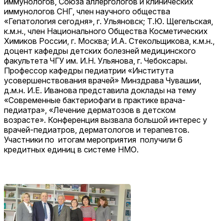
иммунологов, Союза аллергологов и клинических
иммунологов СНГ, член научного общества
«Гепатология сегодня», г. Ульяновск; Т.Ю. Щегельская,
к.м.н., член Национального Общества Косметических
Химиков России, г. Москва; И.А. Стекольщикова, к.м.н.,
доцент кафедры детских болезней медицинского
факультета ЧГУ им. И.Н. Ульянова, г. Чебоксары.
Профессор кафедры педиатрии «Института
усовершенствования врачей» Минздрава Чувашии,
д.м.н. И.Е. Иванова представила доклады на тему
«Современные бактериофаги в практике врача-
педиатра», «Лечение дерматозов в детском
возрасте». Конференция вызвала большой интерес у
врачей-педиатров, дерматологов и терапевтов.
Участники по итогам мероприятия получили 6
кредитных единиц в системе НМО.