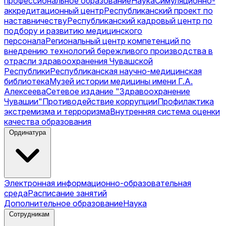
профессиональное образование
Наука
Симуляционно-
аккредитационный центр
Республиканский проект по
наставничеству
Республиканский кадровый центр по
подбору и развитию медицинского
персонала
Региональный центр компетенций по
внедрению технологий бережливого производства в
отрасли здравоохранения Чувашской
Республики
Республиканская научно-медицинская
библиотека
Музей истории медицины имени Г.А.
Алексеева
Сетевое издание "Здравоохранение
Чувашии"
Противодействие коррупции
Профилактика
экстремизма и терроризма
Внутренняя система оценки
качества образования
Ординатура
Электронная информационно-образовательная
среда
Расписание занятий
Дополнительное образование
Наука
Сотрудникам