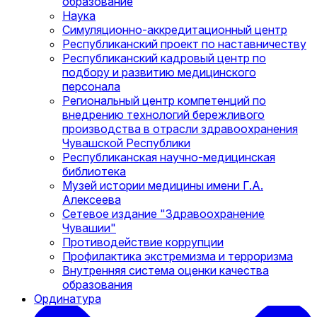
образование
Наука
Симуляционно-аккредитационный центр
Республиканский проект по наставничеству
Республиканский кадровый центр по
подбору и развитию медицинского
персонала
Региональный центр компетенций по
внедрению технологий бережливого
производства в отрасли здравоохранения
Чувашской Республики
Республиканская научно-медицинская
библиотека
Музей истории медицины имени Г.А.
Алексеева
Сетевое издание "Здравоохранение
Чувашии"
Противодействие коррупции
Профилактика экстремизма и терроризма
Внутренняя система оценки качества
образования
Ординатура