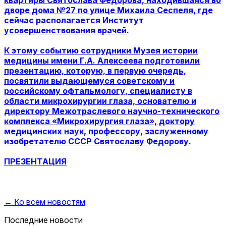
квартиры Святослава Федорова, находившаяся во
дворе дома №27 по улице Михаила Сеспеля, где
сейчас располагается Институт
усовершенствования врачей.
К этому событию сотрудники Музея истории
медицины имени Г.А. Алексеева подготовили
презентацию, которую, в первую очередь,
посвятили выдающемуся советскому и
российскому офтальмологу, специалисту в
области микрохирургии глаза, основателю и
директору Межотраслевого научно-технического
комплекса «Микрохирургия глаза», доктору
медицинских наук, профессору, заслуженному
изобретателю СССР Святославу Федорову.
ПРЕЗЕНТАЦИЯ
← Ко всем новостям
Последние новости