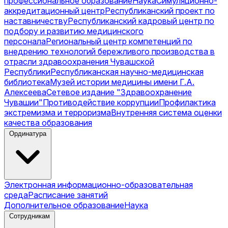
профессиональное образование
Наука
Симуляционно-
аккредитационный центр
Республиканский проект по
наставничеству
Республиканский кадровый центр по
подбору и развитию медицинского
персонала
Региональный центр компетенций по
внедрению технологий бережливого производства в
отрасли здравоохранения Чувашской
Республики
Республиканская научно-медицинская
библиотека
Музей истории медицины имени Г.А.
Алексеева
Сетевое издание "Здравоохранение
Чувашии"
Противодействие коррупции
Профилактика
экстремизма и терроризма
Внутренняя система оценки
качества образования
Ординатура
Электронная информационно-образовательная
среда
Расписание занятий
Дополнительное образование
Наука
Сотрудникам