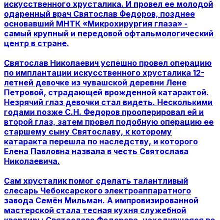
искусственного хрусталика. И провел ее молодой
одаренный врач Святослав Федоров, позднее
основавший МНТК «Микрохирургия глаза» -
самый крупный и передовой офтальмологический
центр в стране.
Святослав Николаевич успешно провел операцию
по имплантации искусственного хрусталика 12-
летней девочке из чувашской деревни Лене
Петровой, страдающей врожденной катарактой.
Незрячий глаз девочки стал видеть. Несколькими
годами позже С.Н. Федоров прооперировал ей и
второй глаз, затем провел подобную операцию ее
старшему сыну Святославу, к которому
катаракта перешла по наследству, и которого
Елена Павловна назвала в честь Святослава
Николаевича.
Сам хрусталик помог сделать талантливый
слесарь Чебоксарского электроаппаратного
завода Семён Мильман. А импровизированной
мастерской стала тесная кухня служебной