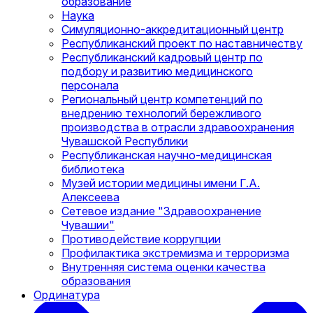
образование
Наука
Симуляционно-аккредитационный центр
Республиканский проект по наставничеству
Республиканский кадровый центр по
подбору и развитию медицинского
персонала
Региональный центр компетенций по
внедрению технологий бережливого
производства в отрасли здравоохранения
Чувашской Республики
Республиканская научно-медицинская
библиотека
Музей истории медицины имени Г.А.
Алексеева
Сетевое издание "Здравоохранение
Чувашии"
Противодействие коррупции
Профилактика экстремизма и терроризма
Внутренняя система оценки качества
образования
Ординатура