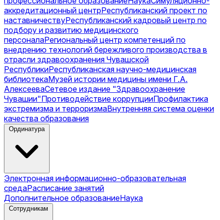
профессиональное образование
Наука
Симуляционно-
аккредитационный центр
Республиканский проект по
наставничеству
Республиканский кадровый центр по
подбору и развитию медицинского
персонала
Региональный центр компетенций по
внедрению технологий бережливого производства в
отрасли здравоохранения Чувашской
Республики
Республиканская научно-медицинская
библиотека
Музей истории медицины имени Г.А.
Алексеева
Сетевое издание "Здравоохранение
Чувашии"
Противодействие коррупции
Профилактика
экстремизма и терроризма
Внутренняя система оценки
качества образования
Ординатура
Электронная информационно-образовательная
среда
Расписание занятий
Дополнительное образование
Наука
Сотрудникам