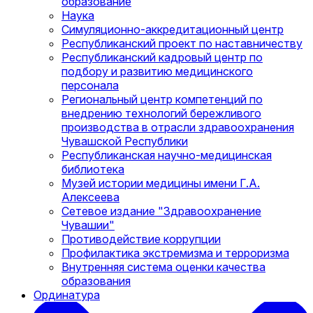
образование
Наука
Симуляционно-аккредитационный центр
Республиканский проект по наставничеству
Республиканский кадровый центр по
подбору и развитию медицинского
персонала
Региональный центр компетенций по
внедрению технологий бережливого
производства в отрасли здравоохранения
Чувашской Республики
Республиканская научно-медицинская
библиотека
Музей истории медицины имени Г.А.
Алексеева
Сетевое издание "Здравоохранение
Чувашии"
Противодействие коррупции
Профилактика экстремизма и терроризма
Внутренняя система оценки качества
образования
Ординатура