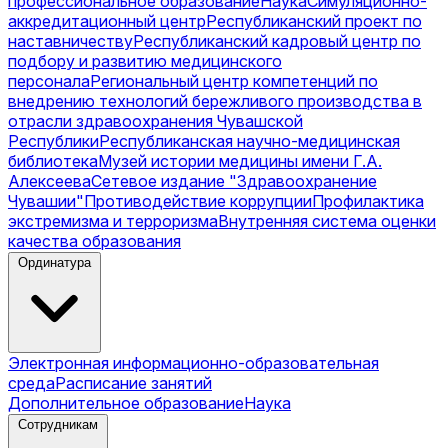
профессиональное образование
Наука
Симуляционно-
аккредитационный центр
Республиканский проект по
наставничеству
Республиканский кадровый центр по
подбору и развитию медицинского
персонала
Региональный центр компетенций по
внедрению технологий бережливого производства в
отрасли здравоохранения Чувашской
Республики
Республиканская научно-медицинская
библиотека
Музей истории медицины имени Г.А.
Алексеева
Сетевое издание "Здравоохранение
Чувашии"
Противодействие коррупции
Профилактика
экстремизма и терроризма
Внутренняя система оценки
качества образования
Ординатура
Электронная информационно-образовательная
среда
Расписание занятий
Дополнительное образование
Наука
Сотрудникам