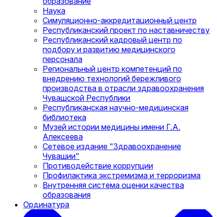
образование
Наука
Симуляционно-аккредитационный центр
Республиканский проект по наставничеству
Республиканский кадровый центр по
подбору и развитию медицинского
персонала
Региональный центр компетенций по
внедрению технологий бережливого
производства в отрасли здравоохранения
Чувашской Республики
Республиканская научно-медицинская
библиотека
Музей истории медицины имени Г.А.
Алексеева
Сетевое издание "Здравоохранение
Чувашии"
Противодействие коррупции
Профилактика экстремизма и терроризма
Внутренняя система оценки качества
образования
Ординатура