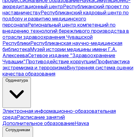
профессиональное образование
Наука
Симуляционно-
аккредитационный центр
Республиканский проект по
наставничеству
Республиканский кадровый центр по
подбору и развитию медицинского
персонала
Региональный центр компетенций по
внедрению технологий бережливого производства в
отрасли здравоохранения Чувашской
Республики
Республиканская научно-медицинская
библиотека
Музей истории медицины имени Г.А.
Алексеева
Сетевое издание "Здравоохранение
Чувашии"
Противодействие коррупции
Профилактика
экстремизма и терроризма
Внутренняя система оценки
качества образования
Ординатура
Электронная информационно-образовательная
среда
Расписание занятий
Дополнительное образование
Наука
Сотрудникам