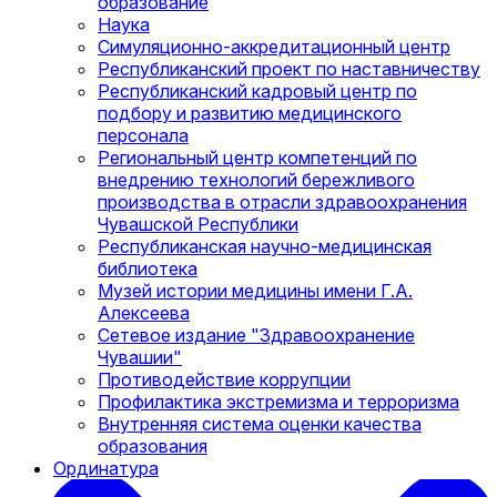
образование
Наука
Симуляционно-аккредитационный центр
Республиканский проект по наставничеству
Республиканский кадровый центр по
подбору и развитию медицинского
персонала
Региональный центр компетенций по
внедрению технологий бережливого
производства в отрасли здравоохранения
Чувашской Республики
Республиканская научно-медицинская
библиотека
Музей истории медицины имени Г.А.
Алексеева
Сетевое издание "Здравоохранение
Чувашии"
Противодействие коррупции
Профилактика экстремизма и терроризма
Внутренняя система оценки качества
образования
Ординатура