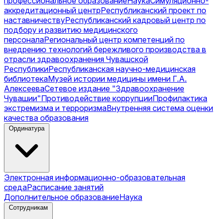
профессиональное образование
Наука
Симуляционно-
аккредитационный центр
Республиканский проект по
наставничеству
Республиканский кадровый центр по
подбору и развитию медицинского
персонала
Региональный центр компетенций по
внедрению технологий бережливого производства в
отрасли здравоохранения Чувашской
Республики
Республиканская научно-медицинская
библиотека
Музей истории медицины имени Г.А.
Алексеева
Сетевое издание "Здравоохранение
Чувашии"
Противодействие коррупции
Профилактика
экстремизма и терроризма
Внутренняя система оценки
качества образования
Ординатура
Электронная информационно-образовательная
среда
Расписание занятий
Дополнительное образование
Наука
Сотрудникам