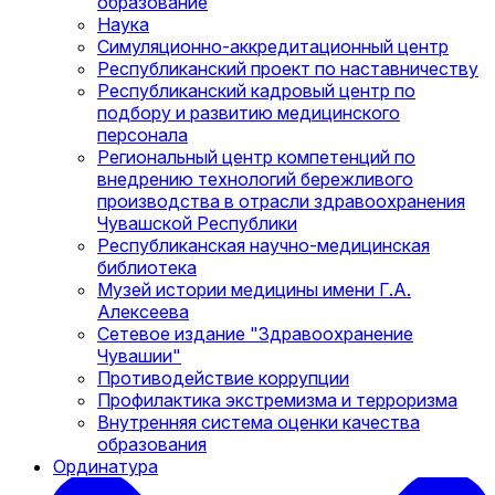
образование
Наука
Симуляционно-аккредитационный центр
Республиканский проект по наставничеству
Республиканский кадровый центр по
подбору и развитию медицинского
персонала
Региональный центр компетенций по
внедрению технологий бережливого
производства в отрасли здравоохранения
Чувашской Республики
Республиканская научно-медицинская
библиотека
Музей истории медицины имени Г.А.
Алексеева
Сетевое издание "Здравоохранение
Чувашии"
Противодействие коррупции
Профилактика экстремизма и терроризма
Внутренняя система оценки качества
образования
Ординатура