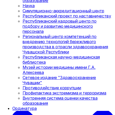
образование
Наука
Симуляционно-аккредитационный центр
Республиканский проект по наставничеству
Республиканский кадровый центр по
подбору и развитию медицинского
персонала
Региональный центр компетенций по
внедрению технологий бережливого
производства в отрасли здравоохранения
Чувашской Республики
Республиканская научно-медицинская
библиотека
Музей истории медицины имени Г.А.
Алексеева
Сетевое издание "Здравоохранение
Чувашии"
Противодействие коррупции
Профилактика экстремизма и терроризма
Внутренняя система оценки качества
образования
Ординатура