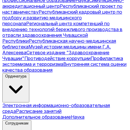
профессиональное образование
Наука
Симуляционно-
аккредитационный центр
Республиканский проект по
наставничеству
Республиканский кадровый центр по
подбору и развитию медицинского
персонала
Региональный центр компетенций по
внедрению технологий бережливого производства в
отрасли здравоохранения Чувашской
Республики
Республиканская научно-медицинская
библиотека
Музей истории медицины имени Г.А.
Алексеева
Сетевое издание "Здравоохранение
Чувашии"
Противодействие коррупции
Профилактика
экстремизма и терроризма
Внутренняя система оценки
качества образования
Ординатура
Электронная информационно-образовательная
среда
Расписание занятий
Дополнительное образование
Наука
Сотрудникам