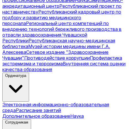
профессиональное образование
Наука
Симуляционно-
аккредитационный центр
Республиканский проект по
наставничеству
Республиканский кадровый центр по
подбору и развитию медицинского
персонала
Региональный центр компетенций по
внедрению технологий бережливого производства в
отрасли здравоохранения Чувашской
Республики
Республиканская научно-медицинская
библиотека
Музей истории медицины имени Г.А.
Алексеева
Сетевое издание "Здравоохранение
Чувашии"
Противодействие коррупции
Профилактика
экстремизма и терроризма
Внутренняя система оценки
качества образования
Ординатура
Электронная информационно-образовательная
среда
Расписание занятий
Дополнительное образование
Наука
Сотрудникам