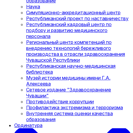
образование
Наука
Симуляционно-аккредитационный центр
Республиканский проект по наставничеству
Республиканский кадровый центр по
подбору и развитию медицинского
персонала
Региональный центр компетенций по
внедрению технологий бережливого
производства в отрасли здравоохранения
Чувашской Республики
Республиканская научно-медицинская
библиотека
Музей истории медицины имени Г.А.
Алексеева
Сетевое издание "Здравоохранение
Чувашии"
Противодействие коррупции
Профилактика экстремизма и терроризма
Внутренняя система оценки качества
образования
Ординатура