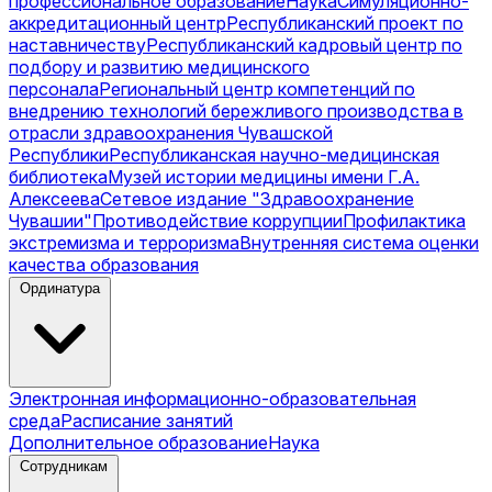
профессиональное образование
Наука
Симуляционно-
аккредитационный центр
Республиканский проект по
наставничеству
Республиканский кадровый центр по
подбору и развитию медицинского
персонала
Региональный центр компетенций по
внедрению технологий бережливого производства в
отрасли здравоохранения Чувашской
Республики
Республиканская научно-медицинская
библиотека
Музей истории медицины имени Г.А.
Алексеева
Сетевое издание "Здравоохранение
Чувашии"
Противодействие коррупции
Профилактика
экстремизма и терроризма
Внутренняя система оценки
качества образования
Ординатура
Электронная информационно-образовательная
среда
Расписание занятий
Дополнительное образование
Наука
Сотрудникам