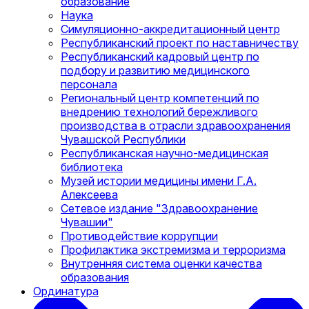
образование
Наука
Симуляционно-аккредитационный центр
Республиканский проект по наставничеству
Республиканский кадровый центр по
подбору и развитию медицинского
персонала
Региональный центр компетенций по
внедрению технологий бережливого
производства в отрасли здравоохранения
Чувашской Республики
Республиканская научно-медицинская
библиотека
Музей истории медицины имени Г.А.
Алексеева
Сетевое издание "Здравоохранение
Чувашии"
Противодействие коррупции
Профилактика экстремизма и терроризма
Внутренняя система оценки качества
образования
Ординатура