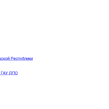
шской Республики
и
ГАУ ДПО