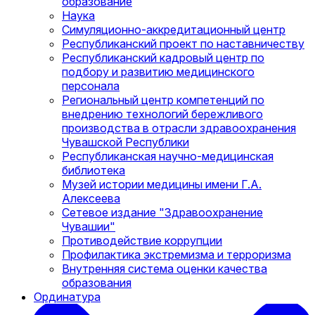
образование
Наука
Симуляционно-аккредитационный центр
Республиканский проект по наставничеству
Республиканский кадровый центр по
подбору и развитию медицинского
персонала
Региональный центр компетенций по
внедрению технологий бережливого
производства в отрасли здравоохранения
Чувашской Республики
Республиканская научно-медицинская
библиотека
Музей истории медицины имени Г.А.
Алексеева
Сетевое издание "Здравоохранение
Чувашии"
Противодействие коррупции
Профилактика экстремизма и терроризма
Внутренняя система оценки качества
образования
Ординатура