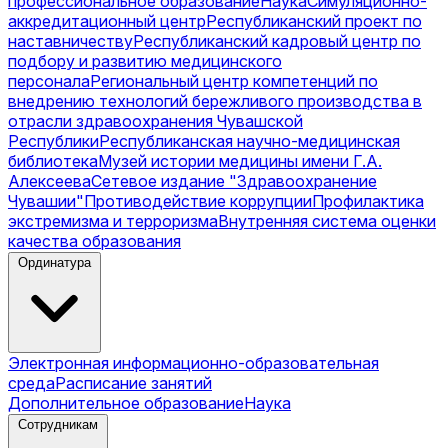
профессиональное образование
Наука
Симуляционно-
аккредитационный центр
Республиканский проект по
наставничеству
Республиканский кадровый центр по
подбору и развитию медицинского
персонала
Региональный центр компетенций по
внедрению технологий бережливого производства в
отрасли здравоохранения Чувашской
Республики
Республиканская научно-медицинская
библиотека
Музей истории медицины имени Г.А.
Алексеева
Сетевое издание "Здравоохранение
Чувашии"
Противодействие коррупции
Профилактика
экстремизма и терроризма
Внутренняя система оценки
качества образования
Ординатура
Электронная информационно-образовательная
среда
Расписание занятий
Дополнительное образование
Наука
Сотрудникам