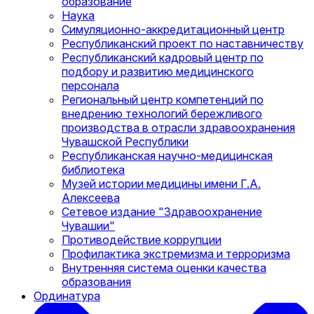
образование
Наука
Симуляционно-аккредитационный центр
Республиканский проект по наставничеству
Республиканский кадровый центр по
подбору и развитию медицинского
персонала
Региональный центр компетенций по
внедрению технологий бережливого
производства в отрасли здравоохранения
Чувашской Республики
Республиканская научно-медицинская
библиотека
Музей истории медицины имени Г.А.
Алексеева
Сетевое издание "Здравоохранение
Чувашии"
Противодействие коррупции
Профилактика экстремизма и терроризма
Внутренняя система оценки качества
образования
Ординатура