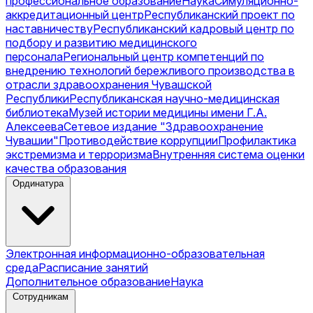
профессиональное образование
Наука
Симуляционно-
аккредитационный центр
Республиканский проект по
наставничеству
Республиканский кадровый центр по
подбору и развитию медицинского
персонала
Региональный центр компетенций по
внедрению технологий бережливого производства в
отрасли здравоохранения Чувашской
Республики
Республиканская научно-медицинская
библиотека
Музей истории медицины имени Г.А.
Алексеева
Сетевое издание "Здравоохранение
Чувашии"
Противодействие коррупции
Профилактика
экстремизма и терроризма
Внутренняя система оценки
качества образования
Ординатура
Электронная информационно-образовательная
среда
Расписание занятий
Дополнительное образование
Наука
Сотрудникам