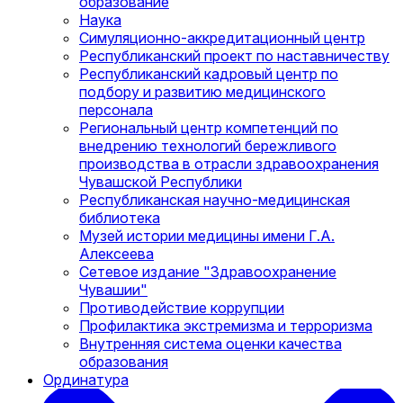
образование
Наука
Симуляционно-аккредитационный центр
Республиканский проект по наставничеству
Республиканский кадровый центр по
подбору и развитию медицинского
персонала
Региональный центр компетенций по
внедрению технологий бережливого
производства в отрасли здравоохранения
Чувашской Республики
Республиканская научно-медицинская
библиотека
Музей истории медицины имени Г.А.
Алексеева
Сетевое издание "Здравоохранение
Чувашии"
Противодействие коррупции
Профилактика экстремизма и терроризма
Внутренняя система оценки качества
образования
Ординатура