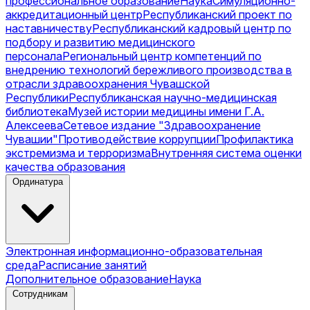
профессиональное образование
Наука
Симуляционно-
аккредитационный центр
Республиканский проект по
наставничеству
Республиканский кадровый центр по
подбору и развитию медицинского
персонала
Региональный центр компетенций по
внедрению технологий бережливого производства в
отрасли здравоохранения Чувашской
Республики
Республиканская научно-медицинская
библиотека
Музей истории медицины имени Г.А.
Алексеева
Сетевое издание "Здравоохранение
Чувашии"
Противодействие коррупции
Профилактика
экстремизма и терроризма
Внутренняя система оценки
качества образования
Ординатура
Электронная информационно-образовательная
среда
Расписание занятий
Дополнительное образование
Наука
Сотрудникам