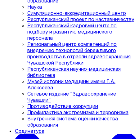
образование
Наука
Симуляционно-аккредитационный центр
Республиканский проект по наставничеству
Республиканский кадровый центр по
подбору и развитию медицинского
персонала
Региональный центр компетенций по
внедрению технологий бережливого
производства в отрасли здравоохранения
Чувашской Республики
Республиканская научно-медицинская
библиотека
Музей истории медицины имени Г.А.
Алексеева
Сетевое издание "Здравоохранение
Чувашии"
Противодействие коррупции
Профилактика экстремизма и терроризма
Внутренняя система оценки качества
образования
Ординатура