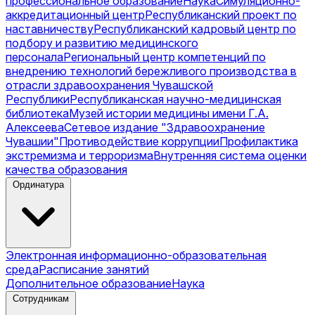
профессиональное образование
Наука
Симуляционно-
аккредитационный центр
Республиканский проект по
наставничеству
Республиканский кадровый центр по
подбору и развитию медицинского
персонала
Региональный центр компетенций по
внедрению технологий бережливого производства в
отрасли здравоохранения Чувашской
Республики
Республиканская научно-медицинская
библиотека
Музей истории медицины имени Г.А.
Алексеева
Сетевое издание "Здравоохранение
Чувашии"
Противодействие коррупции
Профилактика
экстремизма и терроризма
Внутренняя система оценки
качества образования
Ординатура
Электронная информационно-образовательная
среда
Расписание занятий
Дополнительное образование
Наука
Сотрудникам