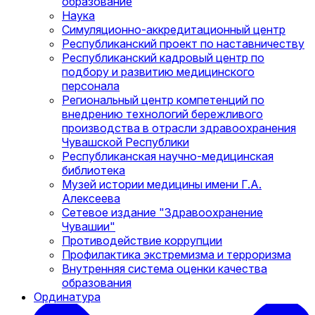
образование
Наука
Симуляционно-аккредитационный центр
Республиканский проект по наставничеству
Республиканский кадровый центр по
подбору и развитию медицинского
персонала
Региональный центр компетенций по
внедрению технологий бережливого
производства в отрасли здравоохранения
Чувашской Республики
Республиканская научно-медицинская
библиотека
Музей истории медицины имени Г.А.
Алексеева
Сетевое издание "Здравоохранение
Чувашии"
Противодействие коррупции
Профилактика экстремизма и терроризма
Внутренняя система оценки качества
образования
Ординатура