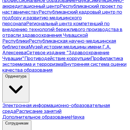
профессиональное образование
Наука
Симуляционно-
аккредитационный центр
Республиканский проект по
наставничеству
Республиканский кадровый центр по
подбору и развитию медицинского
персонала
Региональный центр компетенций по
внедрению технологий бережливого производства в
отрасли здравоохранения Чувашской
Республики
Республиканская научно-медицинская
библиотека
Музей истории медицины имени Г.А.
Алексеева
Сетевое издание "Здравоохранение
Чувашии"
Противодействие коррупции
Профилактика
экстремизма и терроризма
Внутренняя система оценки
качества образования
Ординатура
Электронная информационно-образовательная
среда
Расписание занятий
Дополнительное образование
Наука
Сотрудникам