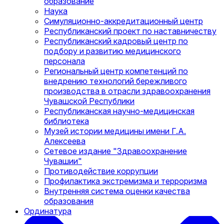
образование
Наука
Симуляционно-аккредитационный центр
Республиканский проект по наставничеству
Республиканский кадровый центр по
подбору и развитию медицинского
персонала
Региональный центр компетенций по
внедрению технологий бережливого
производства в отрасли здравоохранения
Чувашской Республики
Республиканская научно-медицинская
библиотека
Музей истории медицины имени Г.А.
Алексеева
Сетевое издание "Здравоохранение
Чувашии"
Противодействие коррупции
Профилактика экстремизма и терроризма
Внутренняя система оценки качества
образования
Ординатура