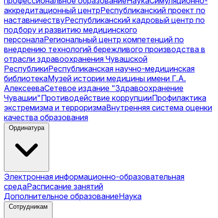
профессиональное образование
Наука
Симуляционно-
аккредитационный центр
Республиканский проект по
наставничеству
Республиканский кадровый центр по
подбору и развитию медицинского
персонала
Региональный центр компетенций по
внедрению технологий бережливого производства в
отрасли здравоохранения Чувашской
Республики
Республиканская научно-медицинская
библиотека
Музей истории медицины имени Г.А.
Алексеева
Сетевое издание "Здравоохранение
Чувашии"
Противодействие коррупции
Профилактика
экстремизма и терроризма
Внутренняя система оценки
качества образования
Ординатура
Электронная информационно-образовательная
среда
Расписание занятий
Дополнительное образование
Наука
Сотрудникам