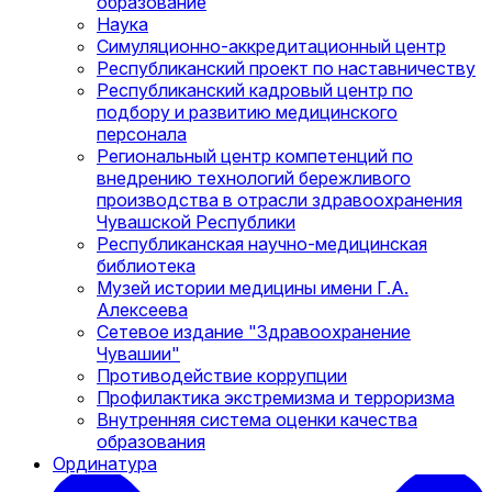
образование
Наука
Симуляционно-аккредитационный центр
Республиканский проект по наставничеству
Республиканский кадровый центр по
подбору и развитию медицинского
персонала
Региональный центр компетенций по
внедрению технологий бережливого
производства в отрасли здравоохранения
Чувашской Республики
Республиканская научно-медицинская
библиотека
Музей истории медицины имени Г.А.
Алексеева
Сетевое издание "Здравоохранение
Чувашии"
Противодействие коррупции
Профилактика экстремизма и терроризма
Внутренняя система оценки качества
образования
Ординатура