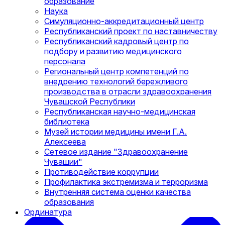
образование
Наука
Симуляционно-аккредитационный центр
Республиканский проект по наставничеству
Республиканский кадровый центр по
подбору и развитию медицинского
персонала
Региональный центр компетенций по
внедрению технологий бережливого
производства в отрасли здравоохранения
Чувашской Республики
Республиканская научно-медицинская
библиотека
Музей истории медицины имени Г.А.
Алексеева
Сетевое издание "Здравоохранение
Чувашии"
Противодействие коррупции
Профилактика экстремизма и терроризма
Внутренняя система оценки качества
образования
Ординатура