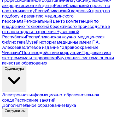
профессиональное образование
Наука
Симуляционно-
аккредитационный центр
Республиканский проект по
наставничеству
Республиканский кадровый центр по
подбору и развитию медицинского
персонала
Региональный центр компетенций по
внедрению технологий бережливого производства в
отрасли здравоохранения Чувашской
Республики
Республиканская научно-медицинская
библиотека
Музей истории медицины имени Г.А.
Алексеева
Сетевое издание "Здравоохранение
Чувашии"
Противодействие коррупции
Профилактика
экстремизма и терроризма
Внутренняя система оценки
качества образования
Ординатура
Электронная информационно-образовательная
среда
Расписание занятий
Дополнительное образование
Наука
Сотрудникам