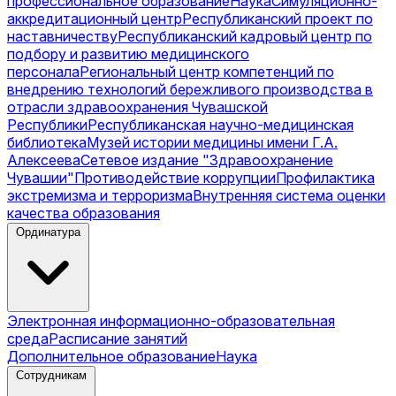
профессиональное образование
Наука
Симуляционно-
аккредитационный центр
Республиканский проект по
наставничеству
Республиканский кадровый центр по
подбору и развитию медицинского
персонала
Региональный центр компетенций по
внедрению технологий бережливого производства в
отрасли здравоохранения Чувашской
Республики
Республиканская научно-медицинская
библиотека
Музей истории медицины имени Г.А.
Алексеева
Сетевое издание "Здравоохранение
Чувашии"
Противодействие коррупции
Профилактика
экстремизма и терроризма
Внутренняя система оценки
качества образования
Ординатура
Электронная информационно-образовательная
среда
Расписание занятий
Дополнительное образование
Наука
Сотрудникам