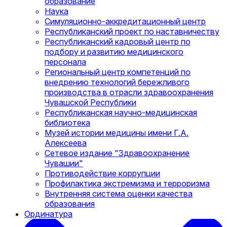
образование
Наука
Симуляционно-аккредитационный центр
Республиканский проект по наставничеству
Республиканский кадровый центр по
подбору и развитию медицинского
персонала
Региональный центр компетенций по
внедрению технологий бережливого
производства в отрасли здравоохранения
Чувашской Республики
Республиканская научно-медицинская
библиотека
Музей истории медицины имени Г.А.
Алексеева
Сетевое издание "Здравоохранение
Чувашии"
Противодействие коррупции
Профилактика экстремизма и терроризма
Внутренняя система оценки качества
образования
Ординатура