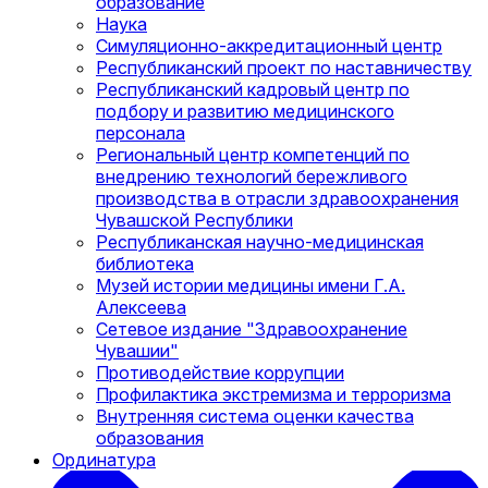
образование
Наука
Симуляционно-аккредитационный центр
Республиканский проект по наставничеству
Республиканский кадровый центр по
подбору и развитию медицинского
персонала
Региональный центр компетенций по
внедрению технологий бережливого
производства в отрасли здравоохранения
Чувашской Республики
Республиканская научно-медицинская
библиотека
Музей истории медицины имени Г.А.
Алексеева
Сетевое издание "Здравоохранение
Чувашии"
Противодействие коррупции
Профилактика экстремизма и терроризма
Внутренняя система оценки качества
образования
Ординатура