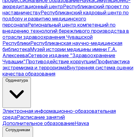
профессиональное образование
Наука
Симуляционно-
аккредитационный центр
Республиканский проект по
наставничеству
Республиканский кадровый центр по
подбору и развитию медицинского
персонала
Региональный центр компетенций по
внедрению технологий бережливого производства в
отрасли здравоохранения Чувашской
Республики
Республиканская научно-медицинская
библиотека
Музей истории медицины имени Г.А.
Алексеева
Сетевое издание "Здравоохранение
Чувашии"
Противодействие коррупции
Профилактика
экстремизма и терроризма
Внутренняя система оценки
качества образования
Ординатура
Электронная информационно-образовательная
среда
Расписание занятий
Дополнительное образование
Наука
Сотрудникам