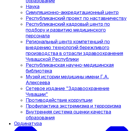
образование
Наука
Симуляционно-аккредитационный центр
Республиканский проект по наставничеству
Республиканский кадровый центр по
подбору и развитию медицинского
персонала
Региональный центр компетенций по
внедрению технологий бережливого
производства в отрасли здравоохранения
Чувашской Республики
Республиканская научно-медицинская
библиотека
Музей истории медицины имени Г.А.
Алексеева
Сетевое издание "Здравоохранение
Чувашии"
Противодействие коррупции
Профилактика экстремизма и терроризма
Внутренняя система оценки качества
образования
Ординатура