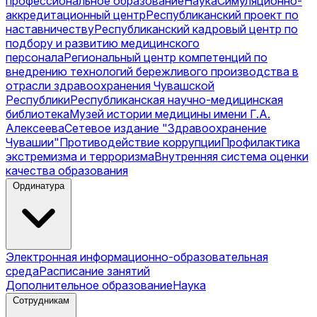
профессиональное образование
Наука
Симуляционно-
аккредитационный центр
Республиканский проект по
наставничеству
Республиканский кадровый центр по
подбору и развитию медицинского
персонала
Региональный центр компетенций по
внедрению технологий бережливого производства в
отрасли здравоохранения Чувашской
Республики
Республиканская научно-медицинская
библиотека
Музей истории медицины имени Г.А.
Алексеева
Сетевое издание "Здравоохранение
Чувашии"
Противодействие коррупции
Профилактика
экстремизма и терроризма
Внутренняя система оценки
качества образования
Ординатура
Электронная информационно-образовательная
среда
Расписание занятий
Дополнительное образование
Наука
Сотрудникам