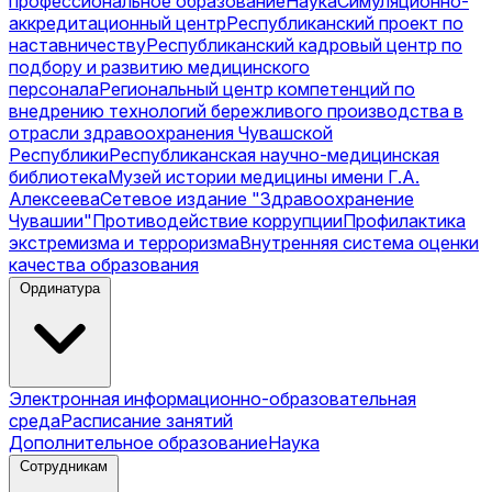
профессиональное образование
Наука
Симуляционно-
аккредитационный центр
Республиканский проект по
наставничеству
Республиканский кадровый центр по
подбору и развитию медицинского
персонала
Региональный центр компетенций по
внедрению технологий бережливого производства в
отрасли здравоохранения Чувашской
Республики
Республиканская научно-медицинская
библиотека
Музей истории медицины имени Г.А.
Алексеева
Сетевое издание "Здравоохранение
Чувашии"
Противодействие коррупции
Профилактика
экстремизма и терроризма
Внутренняя система оценки
качества образования
Ординатура
Электронная информационно-образовательная
среда
Расписание занятий
Дополнительное образование
Наука
Сотрудникам