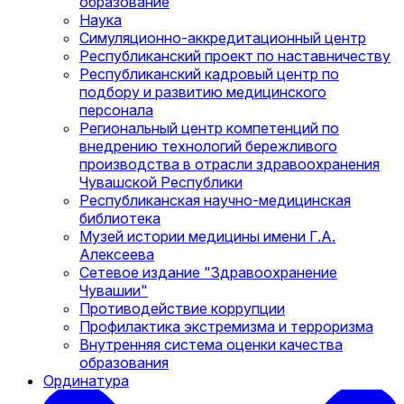
образование
Наука
Симуляционно-аккредитационный центр
Республиканский проект по наставничеству
Республиканский кадровый центр по
подбору и развитию медицинского
персонала
Региональный центр компетенций по
внедрению технологий бережливого
производства в отрасли здравоохранения
Чувашской Республики
Республиканская научно-медицинская
библиотека
Музей истории медицины имени Г.А.
Алексеева
Сетевое издание "Здравоохранение
Чувашии"
Противодействие коррупции
Профилактика экстремизма и терроризма
Внутренняя система оценки качества
образования
Ординатура