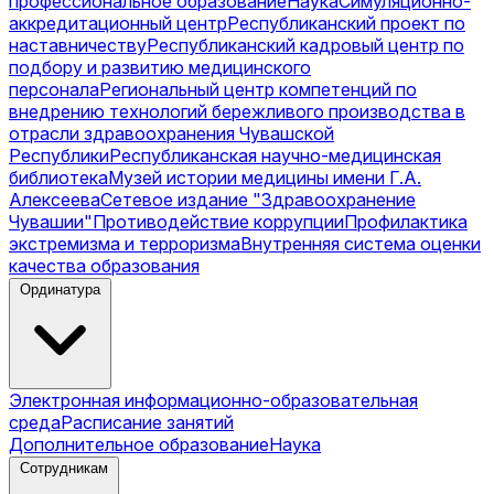
профессиональное образование
Наука
Симуляционно-
аккредитационный центр
Республиканский проект по
наставничеству
Республиканский кадровый центр по
подбору и развитию медицинского
персонала
Региональный центр компетенций по
внедрению технологий бережливого производства в
отрасли здравоохранения Чувашской
Республики
Республиканская научно-медицинская
библиотека
Музей истории медицины имени Г.А.
Алексеева
Сетевое издание "Здравоохранение
Чувашии"
Противодействие коррупции
Профилактика
экстремизма и терроризма
Внутренняя система оценки
качества образования
Ординатура
Электронная информационно-образовательная
среда
Расписание занятий
Дополнительное образование
Наука
Сотрудникам