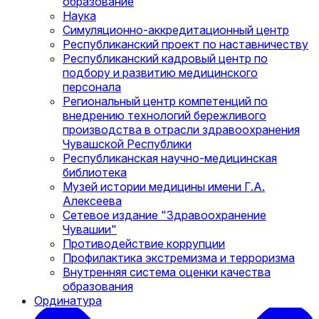
образование
Наука
Симуляционно-аккредитационный центр
Республиканский проект по наставничеству
Республиканский кадровый центр по
подбору и развитию медицинского
персонала
Региональный центр компетенций по
внедрению технологий бережливого
производства в отрасли здравоохранения
Чувашской Республики
Республиканская научно-медицинская
библиотека
Музей истории медицины имени Г.А.
Алексеева
Сетевое издание "Здравоохранение
Чувашии"
Противодействие коррупции
Профилактика экстремизма и терроризма
Внутренняя система оценки качества
образования
Ординатура