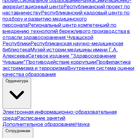
профессиональное образование
Наука
Симуляционно-
аккредитационный центр
Республиканский проект по
наставничеству
Республиканский кадровый центр по
подбору и развитию медицинского
персонала
Региональный центр компетенций по
внедрению технологий бережливого производства в
отрасли здравоохранения Чувашской
Республики
Республиканская научно-медицинская
библиотека
Музей истории медицины имени Г.А.
Алексеева
Сетевое издание "Здравоохранение
Чувашии"
Противодействие коррупции
Профилактика
экстремизма и терроризма
Внутренняя система оценки
качества образования
Ординатура
Электронная информационно-образовательная
среда
Расписание занятий
Дополнительное образование
Наука
Сотрудникам