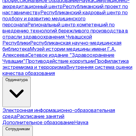
профессиональное образование
Наука
Симуляционно-
аккредитационный центр
Республиканский проект по
наставничеству
Республиканский кадровый центр по
подбору и развитию медицинского
персонала
Региональный центр компетенций по
внедрению технологий бережливого производства в
отрасли здравоохранения Чувашской
Республики
Республиканская научно-медицинская
библиотека
Музей истории медицины имени Г.А.
Алексеева
Сетевое издание "Здравоохранение
Чувашии"
Противодействие коррупции
Профилактика
экстремизма и терроризма
Внутренняя система оценки
качества образования
Ординатура
Электронная информационно-образовательная
среда
Расписание занятий
Дополнительное образование
Наука
Сотрудникам