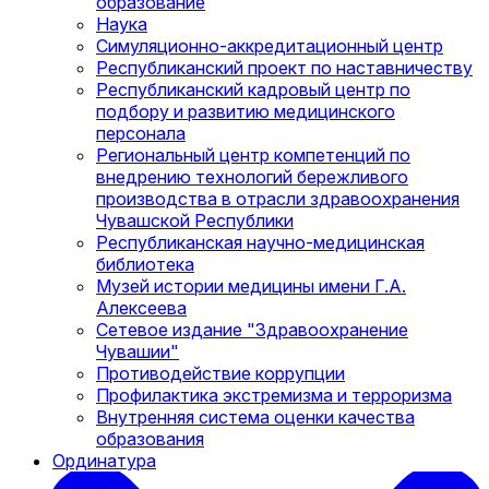
образование
Наука
Симуляционно-аккредитационный центр
Республиканский проект по наставничеству
Республиканский кадровый центр по
подбору и развитию медицинского
персонала
Региональный центр компетенций по
внедрению технологий бережливого
производства в отрасли здравоохранения
Чувашской Республики
Республиканская научно-медицинская
библиотека
Музей истории медицины имени Г.А.
Алексеева
Сетевое издание "Здравоохранение
Чувашии"
Противодействие коррупции
Профилактика экстремизма и терроризма
Внутренняя система оценки качества
образования
Ординатура