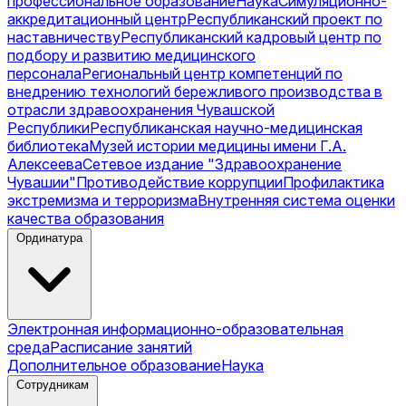
профессиональное образование
Наука
Симуляционно-
аккредитационный центр
Республиканский проект по
наставничеству
Республиканский кадровый центр по
подбору и развитию медицинского
персонала
Региональный центр компетенций по
внедрению технологий бережливого производства в
отрасли здравоохранения Чувашской
Республики
Республиканская научно-медицинская
библиотека
Музей истории медицины имени Г.А.
Алексеева
Сетевое издание "Здравоохранение
Чувашии"
Противодействие коррупции
Профилактика
экстремизма и терроризма
Внутренняя система оценки
качества образования
Ординатура
Электронная информационно-образовательная
среда
Расписание занятий
Дополнительное образование
Наука
Сотрудникам