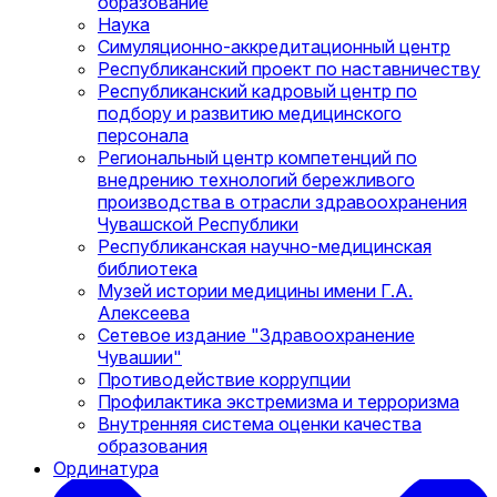
образование
Наука
Симуляционно-аккредитационный центр
Республиканский проект по наставничеству
Республиканский кадровый центр по
подбору и развитию медицинского
персонала
Региональный центр компетенций по
внедрению технологий бережливого
производства в отрасли здравоохранения
Чувашской Республики
Республиканская научно-медицинская
библиотека
Музей истории медицины имени Г.А.
Алексеева
Сетевое издание "Здравоохранение
Чувашии"
Противодействие коррупции
Профилактика экстремизма и терроризма
Внутренняя система оценки качества
образования
Ординатура