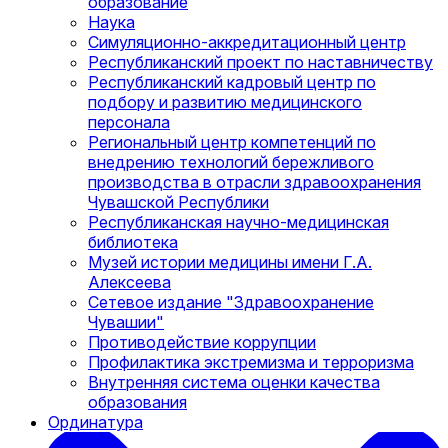
образование
Наука
Симуляционно-аккредитационный центр
Республиканский проект по наставничеству
Республиканский кадровый центр по
подбору и развитию медицинского
персонала
Региональный центр компетенций по
внедрению технологий бережливого
производства в отрасли здравоохранения
Чувашской Республики
Республиканская научно-медицинская
библиотека
Музей истории медицины имени Г.А.
Алексеева
Сетевое издание "Здравоохранение
Чувашии"
Противодействие коррупции
Профилактика экстремизма и терроризма
Внутренняя система оценки качества
образования
Ординатура