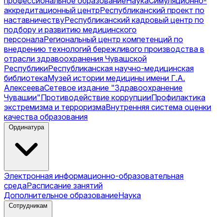
профессиональное образование
Наука
Симуляционно-
аккредитационный центр
Республиканский проект по
наставничеству
Республиканский кадровый центр по
подбору и развитию медицинского
персонала
Региональный центр компетенций по
внедрению технологий бережливого производства в
отрасли здравоохранения Чувашской
Республики
Республиканская научно-медицинская
библиотека
Музей истории медицины имени Г.А.
Алексеева
Сетевое издание "Здравоохранение
Чувашии"
Противодействие коррупции
Профилактика
экстремизма и терроризма
Внутренняя система оценки
качества образования
Ординатура
Электронная информационно-образовательная
среда
Расписание занятий
Дополнительное образование
Наука
Сотрудникам