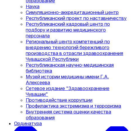
образование
Наука
Симуляционно-аккредитационный центр
Республиканский проект по наставничеству
Республиканский кадровый центр по
подбору и развитию медицинского
персонала
Региональный центр компетенций по
внедрению технологий бережливого
производства в отрасли здравоохранения
Чувашской Республики
Республиканская научно-медицинская
библиотека
Музей истории медицины имени Г.А.
Алексеева
Сетевое издание "Здравоохранение
Чувашии"
Противодействие коррупции
Профилактика экстремизма и терроризма
Внутренняя система оценки качества
образования
Ординатура