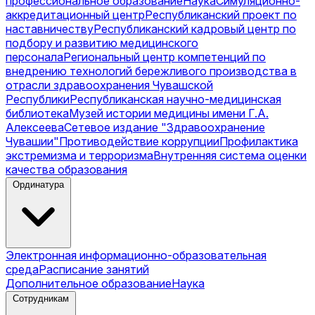
профессиональное образование
Наука
Симуляционно-
аккредитационный центр
Республиканский проект по
наставничеству
Республиканский кадровый центр по
подбору и развитию медицинского
персонала
Региональный центр компетенций по
внедрению технологий бережливого производства в
отрасли здравоохранения Чувашской
Республики
Республиканская научно-медицинская
библиотека
Музей истории медицины имени Г.А.
Алексеева
Сетевое издание "Здравоохранение
Чувашии"
Противодействие коррупции
Профилактика
экстремизма и терроризма
Внутренняя система оценки
качества образования
Ординатура
Электронная информационно-образовательная
среда
Расписание занятий
Дополнительное образование
Наука
Сотрудникам