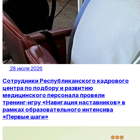
28 июля 2026
Сотрудники Республиканского кадрового
центра по подбору и развитию
медицинского персонала провели
тренинг‑игру «Навигация наставников» в
рамках образовательного интенсива
«Первые шаги»