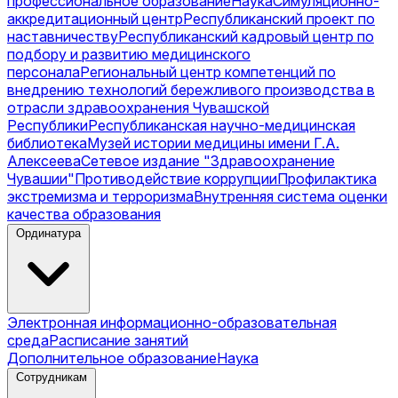
профессиональное образование
Наука
Симуляционно-
аккредитационный центр
Республиканский проект по
наставничеству
Республиканский кадровый центр по
подбору и развитию медицинского
персонала
Региональный центр компетенций по
внедрению технологий бережливого производства в
отрасли здравоохранения Чувашской
Республики
Республиканская научно-медицинская
библиотека
Музей истории медицины имени Г.А.
Алексеева
Сетевое издание "Здравоохранение
Чувашии"
Противодействие коррупции
Профилактика
экстремизма и терроризма
Внутренняя система оценки
качества образования
Ординатура
Электронная информационно-образовательная
среда
Расписание занятий
Дополнительное образование
Наука
Сотрудникам