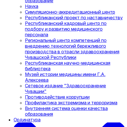
образование
Наука
Симуляционно-аккредитационный центр
Республиканский проект по наставничеству
Республиканский кадровый центр по
подбору и развитию медицинского
персонала
Региональный центр компетенций по
внедрению технологий бережливого
производства в отрасли здравоохранения
Чувашской Республики
Республиканская научно-медицинская
библиотека
Музей истории медицины имени Г.А.
Алексеева
Сетевое издание "Здравоохранение
Чувашии"
Противодействие коррупции
Профилактика экстремизма и терроризма
Внутренняя система оценки качества
образования
Ординатура