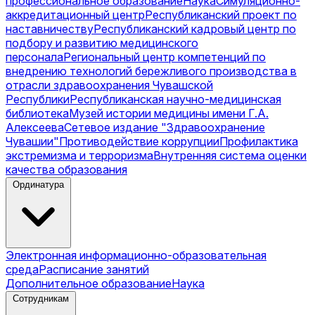
профессиональное образование
Наука
Симуляционно-
аккредитационный центр
Республиканский проект по
наставничеству
Республиканский кадровый центр по
подбору и развитию медицинского
персонала
Региональный центр компетенций по
внедрению технологий бережливого производства в
отрасли здравоохранения Чувашской
Республики
Республиканская научно-медицинская
библиотека
Музей истории медицины имени Г.А.
Алексеева
Сетевое издание "Здравоохранение
Чувашии"
Противодействие коррупции
Профилактика
экстремизма и терроризма
Внутренняя система оценки
качества образования
Ординатура
Электронная информационно-образовательная
среда
Расписание занятий
Дополнительное образование
Наука
Сотрудникам