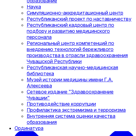
образование
Наука
Симуляционно-аккредитационный центр
Республиканский проект по наставничеству
Республиканский кадровый центр по
подбору и развитию медицинского
персонала
Региональный центр компетенций по
внедрению технологий бережливого
производства в отрасли здравоохранения
Чувашской Республики
Республиканская научно-медицинская
библиотека
Музей истории медицины имени Г.А.
Алексеева
Сетевое издание "Здравоохранение
Чувашии"
Противодействие коррупции
Профилактика экстремизма и терроризма
Внутренняя система оценки качества
образования
Ординатура