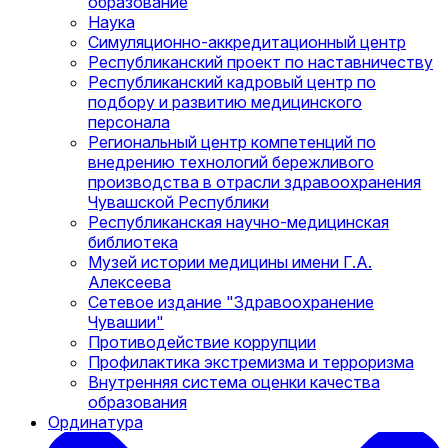
образование
Наука
Симуляционно-аккредитационный центр
Республиканский проект по наставничеству
Республиканский кадровый центр по
подбору и развитию медицинского
персонала
Региональный центр компетенций по
внедрению технологий бережливого
производства в отрасли здравоохранения
Чувашской Республики
Республиканская научно-медицинская
библиотека
Музей истории медицины имени Г.А.
Алексеева
Сетевое издание "Здравоохранение
Чувашии"
Противодействие коррупции
Профилактика экстремизма и терроризма
Внутренняя система оценки качества
образования
Ординатура