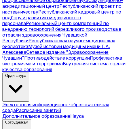
профессиональное образование
Наука
Симуляционно-
аккредитационный центр
Республиканский проект по
наставничеству
Республиканский кадровый центр по
подбору и развитию медицинского
персонала
Региональный центр компетенций по
внедрению технологий бережливого производства в
отрасли здравоохранения Чувашской
Республики
Республиканская научно-медицинская
библиотека
Музей истории медицины имени Г.А.
Алексеева
Сетевое издание "Здравоохранение
Чувашии"
Противодействие коррупции
Профилактика
экстремизма и терроризма
Внутренняя система оценки
качества образования
Ординатура
Электронная информационно-образовательная
среда
Расписание занятий
Дополнительное образование
Наука
Сотрудникам