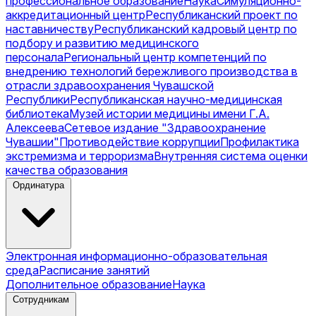
профессиональное образование
Наука
Симуляционно-
аккредитационный центр
Республиканский проект по
наставничеству
Республиканский кадровый центр по
подбору и развитию медицинского
персонала
Региональный центр компетенций по
внедрению технологий бережливого производства в
отрасли здравоохранения Чувашской
Республики
Республиканская научно-медицинская
библиотека
Музей истории медицины имени Г.А.
Алексеева
Сетевое издание "Здравоохранение
Чувашии"
Противодействие коррупции
Профилактика
экстремизма и терроризма
Внутренняя система оценки
качества образования
Ординатура
Электронная информационно-образовательная
среда
Расписание занятий
Дополнительное образование
Наука
Сотрудникам