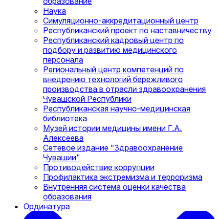
образование
Наука
Симуляционно-аккредитационный центр
Республиканский проект по наставничеству
Республиканский кадровый центр по
подбору и развитию медицинского
персонала
Региональный центр компетенций по
внедрению технологий бережливого
производства в отрасли здравоохранения
Чувашской Республики
Республиканская научно-медицинская
библиотека
Музей истории медицины имени Г.А.
Алексеева
Сетевое издание "Здравоохранение
Чувашии"
Противодействие коррупции
Профилактика экстремизма и терроризма
Внутренняя система оценки качества
образования
Ординатура