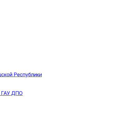
шской Республики
и
ГАУ ДПО