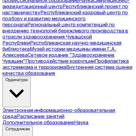
профессиональное образование
Наука
Симуляционно-
аккредитационный центр
Республиканский проект по
наставничеству
Республиканский кадровый центр по
подбору и развитию медицинского
персонала
Региональный центр компетенций по
внедрению технологий бережливого производства в
отрасли здравоохранения Чувашской
Республики
Республиканская научно-медицинская
библиотека
Музей истории медицины имени Г.А.
Алексеева
Сетевое издание "Здравоохранение
Чувашии"
Противодействие коррупции
Профилактика
экстремизма и терроризма
Внутренняя система оценки
качества образования
Ординатура
Электронная информационно-образовательная
среда
Расписание занятий
Дополнительное образование
Наука
Сотрудникам