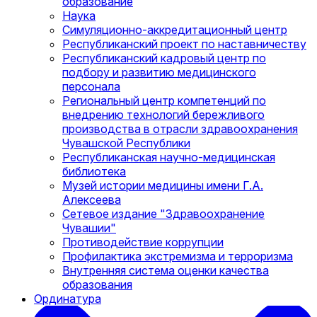
образование
Наука
Симуляционно-аккредитационный центр
Республиканский проект по наставничеству
Республиканский кадровый центр по
подбору и развитию медицинского
персонала
Региональный центр компетенций по
внедрению технологий бережливого
производства в отрасли здравоохранения
Чувашской Республики
Республиканская научно-медицинская
библиотека
Музей истории медицины имени Г.А.
Алексеева
Сетевое издание "Здравоохранение
Чувашии"
Противодействие коррупции
Профилактика экстремизма и терроризма
Внутренняя система оценки качества
образования
Ординатура