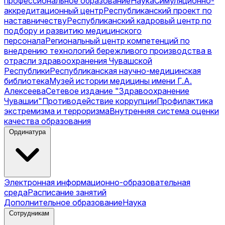
профессиональное образование
Наука
Симуляционно-
аккредитационный центр
Республиканский проект по
наставничеству
Республиканский кадровый центр по
подбору и развитию медицинского
персонала
Региональный центр компетенций по
внедрению технологий бережливого производства в
отрасли здравоохранения Чувашской
Республики
Республиканская научно-медицинская
библиотека
Музей истории медицины имени Г.А.
Алексеева
Сетевое издание "Здравоохранение
Чувашии"
Противодействие коррупции
Профилактика
экстремизма и терроризма
Внутренняя система оценки
качества образования
Ординатура
Электронная информационно-образовательная
среда
Расписание занятий
Дополнительное образование
Наука
Сотрудникам