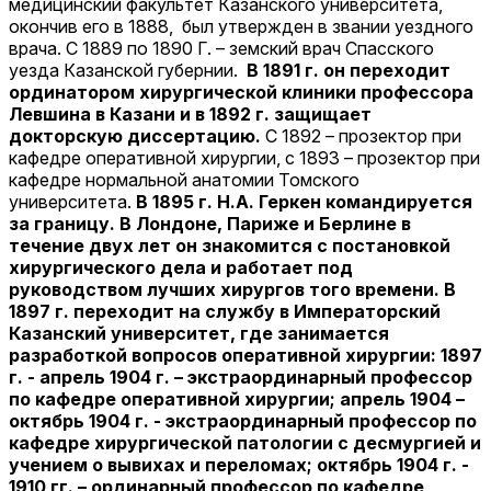
медицинский факультет Казанского университета,
окончив его в 1888, был утвержден в звании уездного
врача. С 1889 по 1890 Г. – земский врач Спасского
уезда Казанской губернии.
В 1891 г. он переходит
ординатором хирургической клиники профессора
Левшина в Казани и в 1892 г. защищает
докторскую диссертацию.
C 1892 – прозектор при
кафедре оперативной хирургии, с 1893 – прозектор при
кафедре нормальной анатомии Томского
университета.
В 1895 г. Н.А. Геркен командируется
за границу. В Лондоне, Париже и Берлине в
течение двух лет он знакомится с постановкой
хирургического дела и работает под
руководством лучших хирургов того времени. В
1897 г. переходит на службу в Императорский
Казанский университет, где занимается
разработкой вопросов оперативной хирургии: 1897
г. - апрель 1904 г. – экстраординарный профессор
по кафедре оперативной хирургии; апрель 1904 –
октябрь 1904 г. - экстраординарный профессор по
кафедре хирургической патологии с десмургией и
учением о вывихах и переломах; октябрь 1904 г. -
1910 гг. – ординарный профессор по кафедре