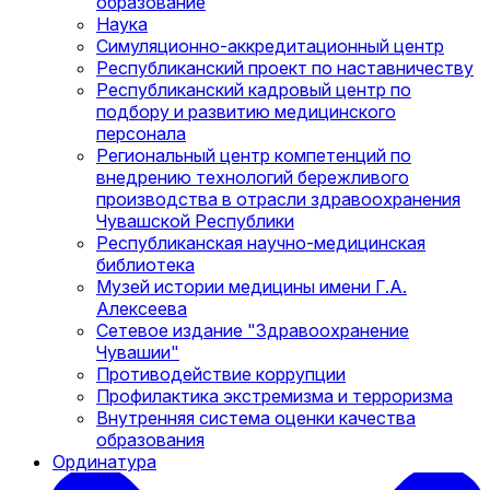
образование
Наука
Симуляционно-аккредитационный центр
Республиканский проект по наставничеству
Республиканский кадровый центр по
подбору и развитию медицинского
персонала
Региональный центр компетенций по
внедрению технологий бережливого
производства в отрасли здравоохранения
Чувашской Республики
Республиканская научно-медицинская
библиотека
Музей истории медицины имени Г.А.
Алексеева
Сетевое издание "Здравоохранение
Чувашии"
Противодействие коррупции
Профилактика экстремизма и терроризма
Внутренняя система оценки качества
образования
Ординатура