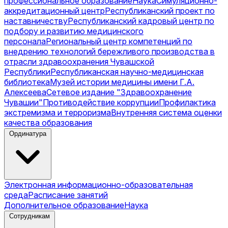
профессиональное образование
Наука
Симуляционно-
аккредитационный центр
Республиканский проект по
наставничеству
Республиканский кадровый центр по
подбору и развитию медицинского
персонала
Региональный центр компетенций по
внедрению технологий бережливого производства в
отрасли здравоохранения Чувашской
Республики
Республиканская научно-медицинская
библиотека
Музей истории медицины имени Г.А.
Алексеева
Сетевое издание "Здравоохранение
Чувашии"
Противодействие коррупции
Профилактика
экстремизма и терроризма
Внутренняя система оценки
качества образования
Ординатура
Электронная информационно-образовательная
среда
Расписание занятий
Дополнительное образование
Наука
Сотрудникам