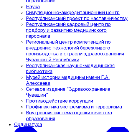
образование
Наука
Симуляционно-аккредитационный центр
Республиканский проект по наставничеству
Республиканский кадровый центр по
подбору и развитию медицинского
персонала
Региональный центр компетенций по
внедрению технологий бережливого
производства в отрасли здравоохранения
Чувашской Республики
Республиканская научно-медицинская
библиотека
Музей истории медицины имени Г.А.
Алексеева
Сетевое издание "Здравоохранение
Чувашии"
Противодействие коррупции
Профилактика экстремизма и терроризма
Внутренняя система оценки качества
образования
Ординатура